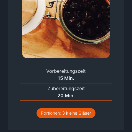
Vorbereitungszeit
Minuten
15
Min.
Zubereitungszeit
Minuten
20
Min.
Portionen:
3
kleine Gläser