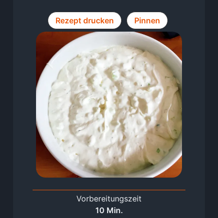
Rezept drucken
Pinnen
Vorbereitungszeit
Minuten
10
Min.