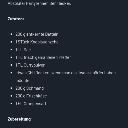
Absoluter Partyrenner. Sehr lecker.
Zutaten:
200 g entkernte Datteln
1 STück Knoblauchzehe
1 TL Salz
1 TL frisch gemahlenen Pfeffer
1 TL Currypulver
etwas Chiliflocken, wenn man es etwas schärfer haben
möchte
200 g Schmand
200 g Frischkäse
1 EL Orangensaft
Zubereitung: