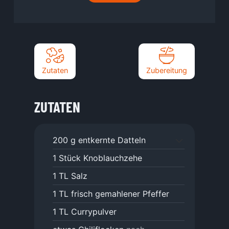
Zutaten
Zubereitung
ZUTATEN
200
g
entkernte Datteln
1
Stück
Knoblauchzehe
1
TL
Salz
1
TL
frisch gemahlener Pfeffer
1
TL
Currypulver