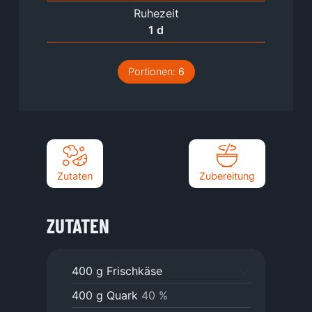
Ruhezeit
day
1
d
Portionen:
6
Zutaten
Zubereitung
ZUTATEN
400
g
Frischkäse
400
g
Quark
40 %