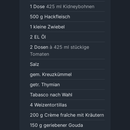
1
Dose
425 ml Kidneybohnen
500
g
Hackfleisch
1
kleine Zwiebel
2
EL
Öl
2
Dosen
à 425 ml stückige
Tomaten
Salz
gem. Kreuzkümmel
getr. Thymian
Tabasco nach Wahl
4
Weizentortillas
200
g
Crème fraîche mit Kräutern
150
g
geriebener Gouda