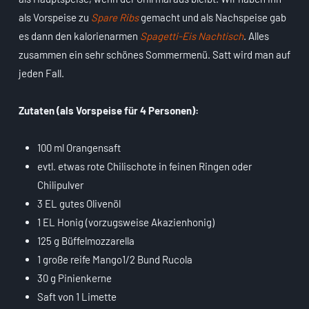
als Vorspeise zu
Spare Ribs
gemacht und als Nachspeise gab
es dann den kalorienarmen
Spagetti-Eis Nachtisch
. Alles
zusammen ein sehr schönes Sommermenü. Satt wird man auf
jeden Fall.
Zutaten (als Vorspeise für 4 Personen):
100 ml Orangensaft
evtl. etwas rote Chilischote in feinen Ringen oder
Chilipulver
3 EL gutes Olivenöl
1 EL Honig (vorzugsweise Akazienhonig)
125 g Büffelmozzarella
1 große reife Mango1/2 Bund Rucola
30 g Pinienkerne
Saft von 1 Limette