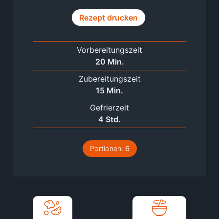
Rezept drucken
Vorbereitungszeit
Minuten
20
Min.
Zubereitungszeit
Minuten
15
Min.
Gefrierzeit
Stunden
4
Std.
Portionen:
6