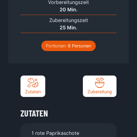
Vorbereitungszeit
Minuten
20
Min.
Zubereitungszeit
Minuten
25
Min.
Portionen:
6
Personen
Zutaten
Zubereitung
ZUTATEN
1
rote Paprikaschote