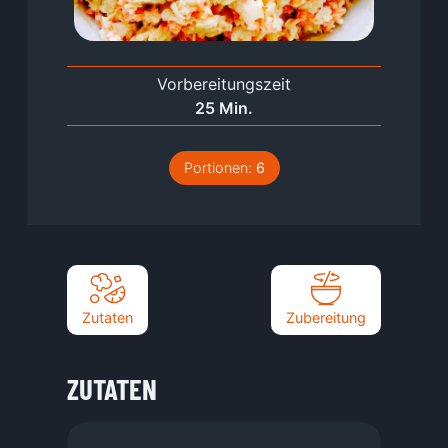
Vorbereitungszeit
Minuten
25
Min.
Portionen:
6
Zutaten
Zubereitung
ZUTATEN