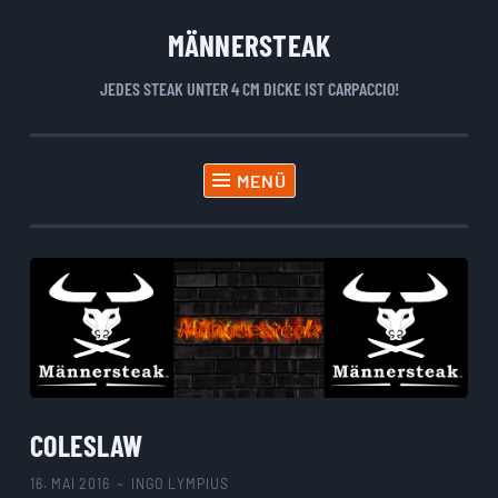
MÄNNERSTEAK
Zum
Inhalt
JEDES STEAK UNTER 4 CM DICKE IST CARPACCIO!
springen
MENÜ
COLESLAW
16. MAI 2016
~
INGO LYMPIUS