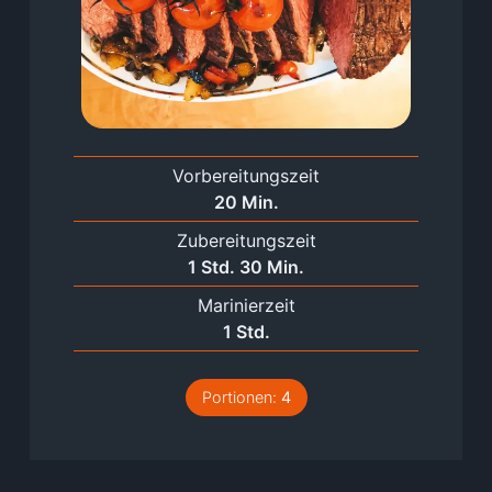
Vorbereitungszeit
Minuten
20
Min.
Zubereitungszeit
Stunde
Minuten
1
Std.
30
Min.
Marinierzeit
Stunde
1
Std.
Portionen:
4