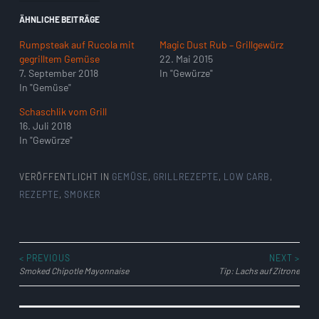
ÄHNLICHE BEITRÄGE
Rumpsteak auf Rucola mit
Magic Dust Rub – Grillgewürz
gegrilltem Gemüse
22. Mai 2015
7. September 2018
In "Gewürze"
In "Gemüse"
Schaschlik vom Grill
16. Juli 2018
In "Gewürze"
VERÖFFENTLICHT IN
GEMÜSE
,
GRILLREZEPTE
,
LOW CARB
,
REZEPTE
,
SMOKER
< PREVIOUS
NEXT >
BEITRAGSNAVIGATION
Smoked Chipotle Mayonnaise
Tip: Lachs auf Zitrone