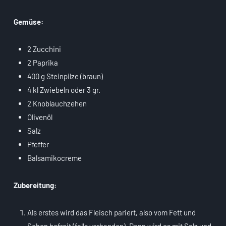
Gemüse:
2 Zucchini
2 Paprika
400 g Steinpilze (braun)
4 kl Zwiebeln oder 3 gr.
2 Knoblauchzehen
Olivenöl
Salz
Pfeffer
Balsamikocreme
Zubereitung:
Als erstes wird das Fleisch pariert, also vom Fett und
Sehen befreit (falls vorhanden), Dann wird es mit Salz und