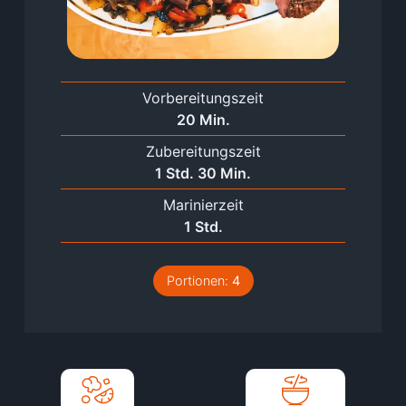
Vorbereitungszeit
Minuten
20
Min.
Zubereitungszeit
Stunde
Minuten
1
Std.
30
Min.
Marinierzeit
Stunde
1
Std.
Portionen:
4