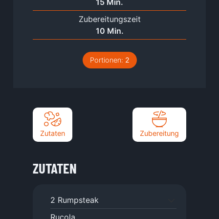
Minuten
15
Min.
Zubereitungszeit
Minuten
10
Min.
Portionen:
2
Zutaten
Zubereitung
ZUTATEN
2
Rumpsteak
Rucola