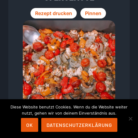
Rezept drucken
Pinnen
Diese Website benutzt Cookies. Wenn du die Website weiter
nutzt, gehen wir von deinem Einverständnis aus.
OK
DATENSCHUTZERKLÄRUNG
Vorbereitungszeit
Minuten
15
Min.