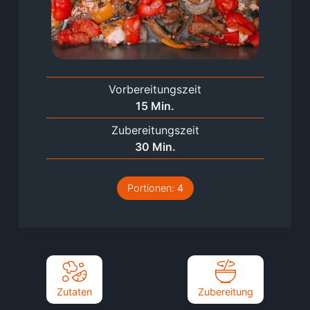
Vorbereitungszeit
Minuten
15
Min.
Zubereitungszeit
Minuten
30
Min.
Portionen:
4
Zutaten
Zubereitung