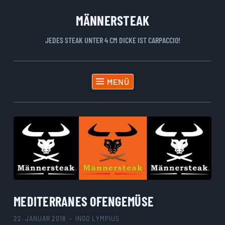
MÄNNERSTEAK
Zum
Inhalt
JEDES STEAK UNTER 4 CM DICKE IST CARPACCIO!
springen
MENÜ
MEDITERRANES OFENGEMÜSE
22. JANUAR 2018
~
INGO LYMPIUS